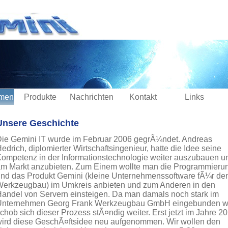
hmen
Produkte
Nachrichten
Kontakt
Links
Unsere Geschichte
ie Gemini IT wurde im Februar 2006 gegrÃ¼ndet. Andreas
edrich, diplomierter Wirtschaftsingenieur, hatte die Idee seine
ompetenz in der Informationstechnologie weiter auszubauen u
m Markt anzubieten. Zum Einem wollte man die Programmieru
nd das Produkt Gemini (kleine Unternehmenssoftware fÃ¼r de
erkzeugbau) im Umkreis anbieten und zum Anderen in den
andel von Servern einsteigen. Da man damals noch stark im
Unternehmen Georg Frank Werkzeugbau GmbH eingebunden w
chob sich dieser Prozess stÃ¤ndig weiter. Erst jetzt im Jahre 2
ird diese GeschÃ¤ftsidee neu aufgenommen. Wir wollen den