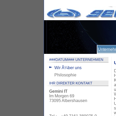
Unterne
###DATUM### UNTERNEHMEN
Wir Ã¼ber uns
D
Philosophie
H
K
IHR DIREKTER KONTAKT
a
u
Gemini IT
W
Im Morgen 69
H
73095 Albershausen
s
w