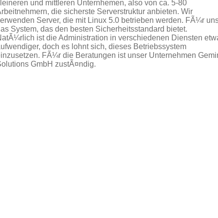
leineren und mittleren Unternhemen, also von ca. 5-80
rbeitnehmern, die sicherste Serverstruktur anbieten. Wir
erwenden Server, die mit Linux 5.0 betrieben werden. FÃ¼r un
as System, das den besten Sicherheitsstandard bietet.
atÃ¼rlich ist die Administration in verschiedenen Diensten etw
ufwendiger, doch es lohnt sich, dieses Betriebssystem
inzusetzen. FÃ¼r die Beratungen ist unser Unternehmen Gemin
olutions GmbH zustÃ¤ndig.