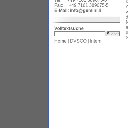
Tel.: +49 7161 389075-0
k
Fax: +49 7161 389075-5
A
E-Mail:
info@gemini.li
v
d
N
a
Volltextsuche
e
S
Home
|
DVSGO
|
Intern