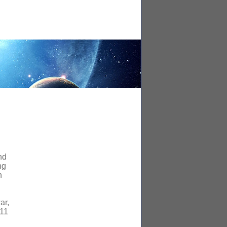
nd
ng
n
ar,
011