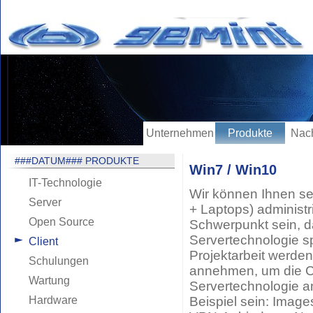
Unternehmen
Produkte
Nach
###DATUM### PRODUKTE
Win7 / Win10
IT-Technologie
Wir können Ihnen sel
Server
+ Laptops) administr
Open Source
Schwerpunkt sein, da
Servertechnologie sp
Client
Projektarbeit werden
Schulungen
annehmen, um die Cl
Wartung
Servertechnologie 
Hardware
Beispiel sein: Imag