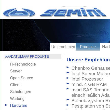
Unternehmen
Produkte
Nach
###DATUM### PRODUKTE
Unsere Empfehlun
IT-Technologie
Chenbro Gehäuse
Server
Intel Server Moth
Open Source
Intel Prozessor
mind. 4 GB RAM
Client
mind SAS Technolo
Schulungen
einschließlich Ada
Wartung
Betriebssystem RA
Hardware
Festplatten von S